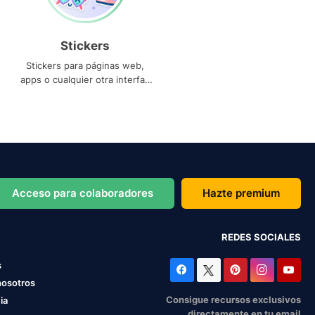
Stickers
Stickers para páginas web,
apps o cualquier otra interfaz
que necesites
Acceso para colaboradores
Hazte premium
REDES SOCIALES
s
nosotros
Consigue recursos exclusivos
ia
directamente en tu email