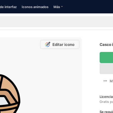
de interfaz
Iconos animados
Más
Editar icono
Casco i
M
Licencia
Gratis p
Se requi