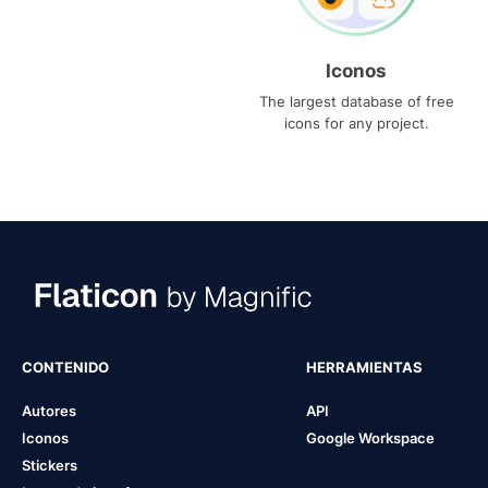
Iconos
The largest database of free
icons for any project.
CONTENIDO
HERRAMIENTAS
Autores
API
Iconos
Google Workspace
Stickers