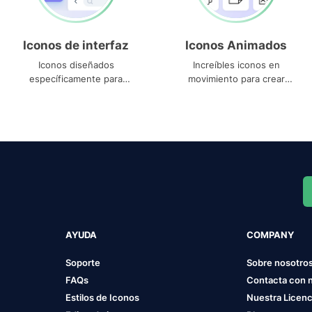
Iconos de interfaz
Iconos Animados
Iconos diseñados
Increíbles iconos en
específicamente para
movimiento para crear
interfaces
proyectos dinámicos
AYUDA
COMPANY
Soporte
Sobre nosotro
FAQs
Contacta con 
Estilos de Iconos
Nuestra Licenc