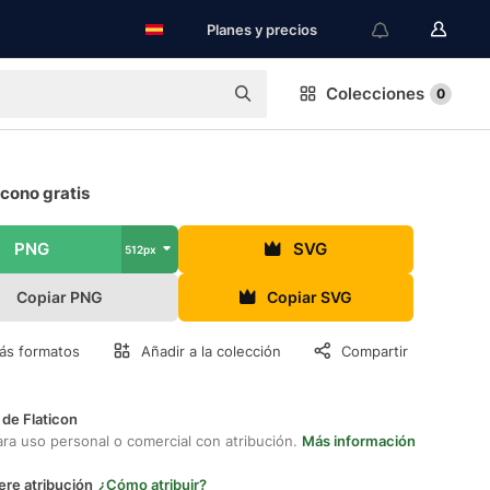
Planes y precios
Colecciones
0
cono gratis
PNG
SVG
512px
Copiar PNG
Copiar SVG
ás formatos
Añadir a la colección
Compartir
 de Flaticon
ara uso personal o comercial con atribución.
Más información
ere atribución
¿Cómo atribuir?