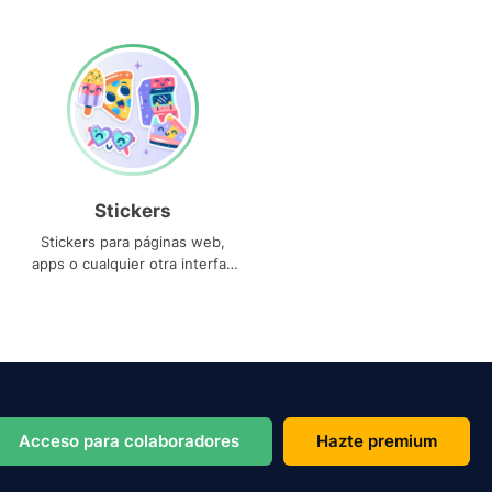
Stickers
Stickers para páginas web,
apps o cualquier otra interfaz
que necesites
Acceso para colaboradores
Hazte premium