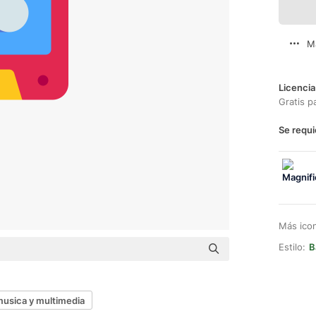
M
Licencia
Gratis p
Se requi
Más ico
Estilo:
B
usica y multimedia