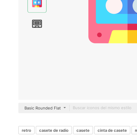
Basic Rounded Flat
retro
casete de radio
casete
cinta de casete
m