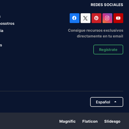
REDES SOCIALES
s
nosotros
Consigue recursos exclusivos
ia
directamente en tu email
os
Regístrate
Español
Magnific
Flaticon
Slidesgo