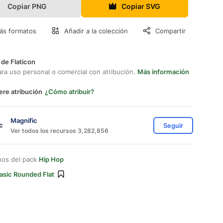
Copiar PNG
Copiar SVG
ás formatos
Añadir a la colección
Compartir
 de Flaticon
ara uso personal o comercial con atribución.
Más información
ere atribución
¿Cómo atribuir?
Magnific
Seguir
Ver todos los recursos 3,282,856
nos del pack
Hip Hop
asic Rounded Flat