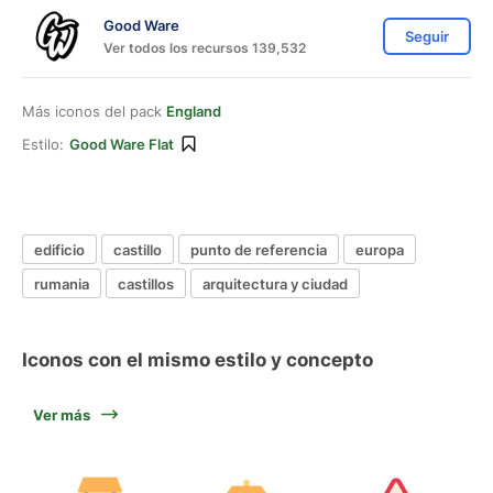
Good Ware
Seguir
Ver todos los recursos 139,532
Más iconos del pack
England
Estilo:
Good Ware Flat
edificio
castillo
punto de referencia
europa
rumania
castillos
arquitectura y ciudad
Iconos con el mismo estilo y concepto
Ver más