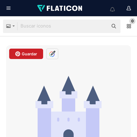
0
Guardar