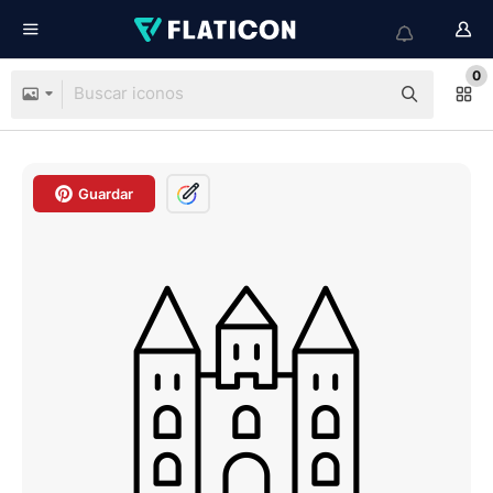
0
Guardar