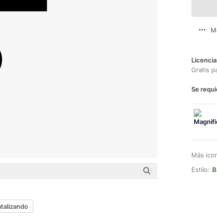
M
Licencia
Gratis p
Se requi
Más ico
Estilo:
B
talizando