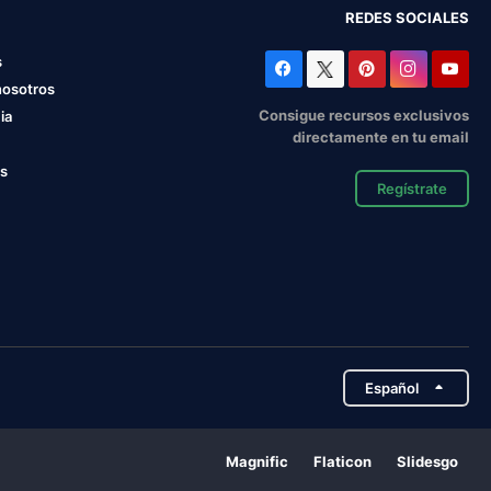
REDES SOCIALES
s
nosotros
Consigue recursos exclusivos
ia
directamente en tu email
os
Regístrate
Español
Magnific
Flaticon
Slidesgo