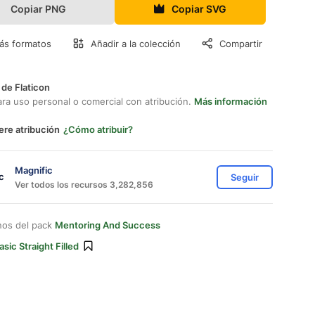
Copiar PNG
Copiar SVG
ás formatos
Añadir a la colección
Compartir
 de Flaticon
ara uso personal o comercial con atribución.
Más información
ere atribución
¿Cómo atribuir?
Magnific
Seguir
Ver todos los recursos 3,282,856
nos del pack
Mentoring And Success
asic Straight Filled