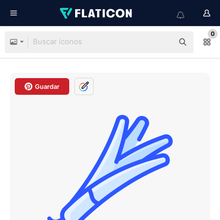
0
Guardar