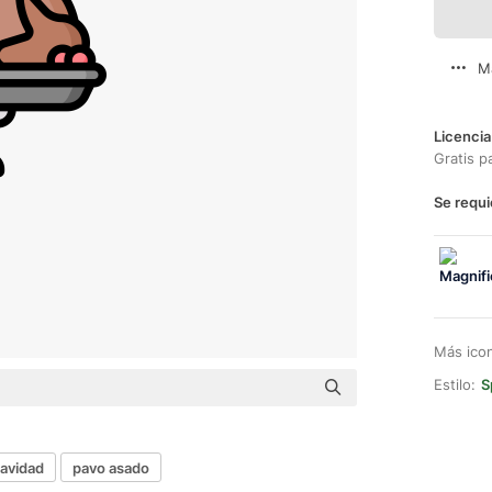
M
Licencia
Gratis p
Se requi
Más ico
Estilo:
S
avidad
pavo asado