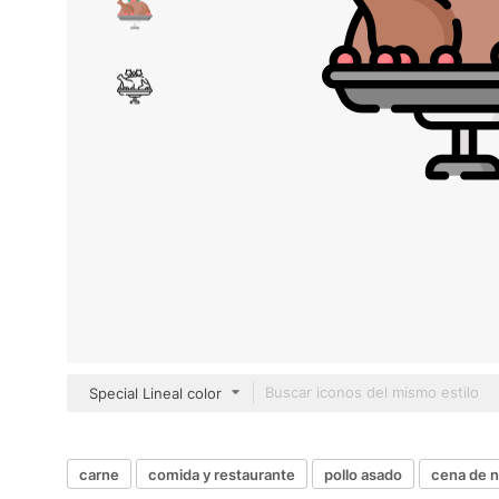
Special Lineal color
carne
comida y restaurante
pollo asado
cena de n