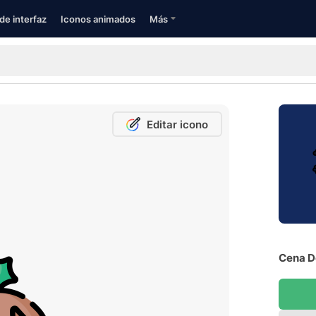
de interfaz
Iconos animados
Más
Editar icono
Cena D