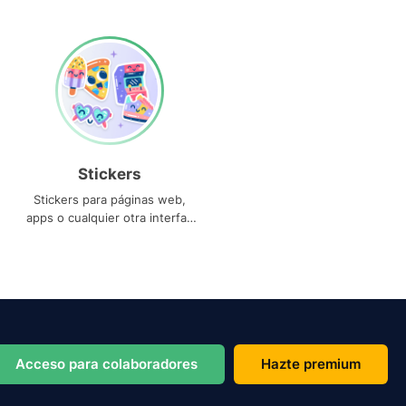
Stickers
Stickers para páginas web,
apps o cualquier otra interfaz
que necesites
Acceso para colaboradores
Hazte premium