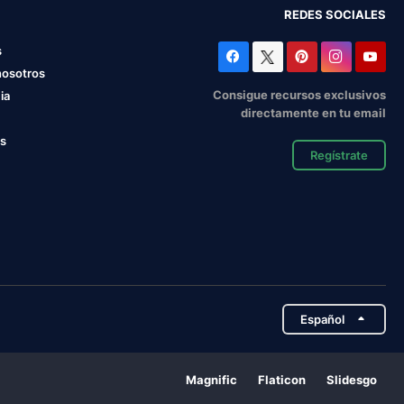
REDES SOCIALES
s
nosotros
Consigue recursos exclusivos
ia
directamente en tu email
os
Regístrate
Español
Magnific
Flaticon
Slidesgo