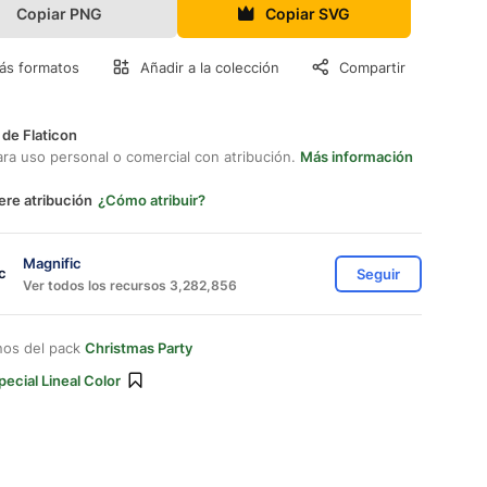
Copiar PNG
Copiar SVG
ás formatos
Añadir a la colección
Compartir
 de Flaticon
ara uso personal o comercial con atribución.
Más información
ere atribución
¿Cómo atribuir?
Magnific
Seguir
Ver todos los recursos 3,282,856
nos del pack
Christmas Party
pecial Lineal Color