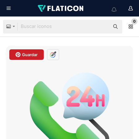
0
Guardar