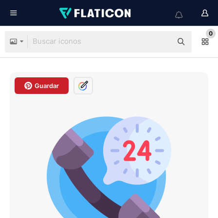
0
Guardar