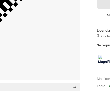
M
Licencia
Gratis p
Se requi
Más ico
Estilo:
B