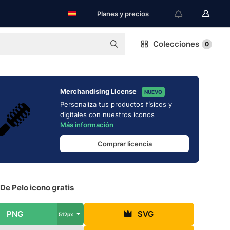
Planes y precios
Colecciones
0
Merchandising License
NUEVO
Personaliza tus productos físicos y
digitales con nuestros iconos
Más información
Comprar licencia
 De Pelo icono gratis
PNG
SVG
512px