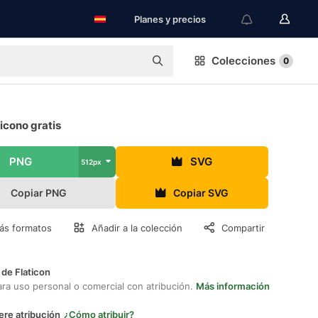
Planes y precios
Colecciones
0
 icono gratis
PNG
SVG
512px
Copiar PNG
Copiar SVG
ás formatos
Añadir a la colección
Compartir
 de Flaticon
ara uso personal o comercial con atribución.
Más información
ere atribución
¿Cómo atribuir?