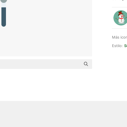
Más ico
Estilo:
S