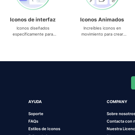
Iconos de interfaz
Iconos Animados
Iconos diseñados
Increíbles iconos en
específicamente para
movimiento para crear
interfaces
proyectos dinámicos
AYUDA
COMPANY
Soporte
Sobre nosotro
FAQs
Contacta con 
Estilos de Iconos
Nuestra Licenc