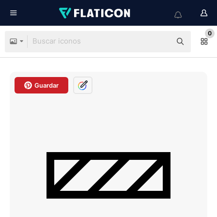
0
Guardar