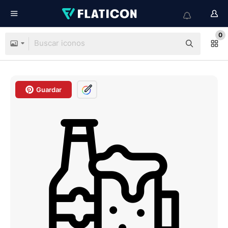
0
Guardar