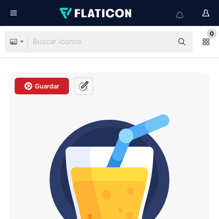
0
Guardar