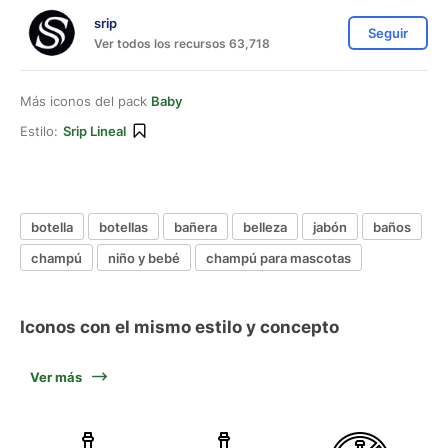
srip
Seguir
Ver todos los recursos 63,718
Más iconos del pack
Baby
Estilo:
Srip Lineal
botella
botellas
bañera
belleza
jabón
baños
champú
niño y bebé
champú para mascotas
Iconos con el mismo estilo y concepto
Ver más