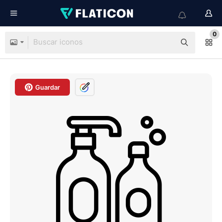
0
Guardar