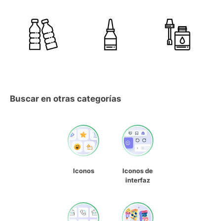
Buscar en otras categorías
Iconos
Iconos de
interfaz