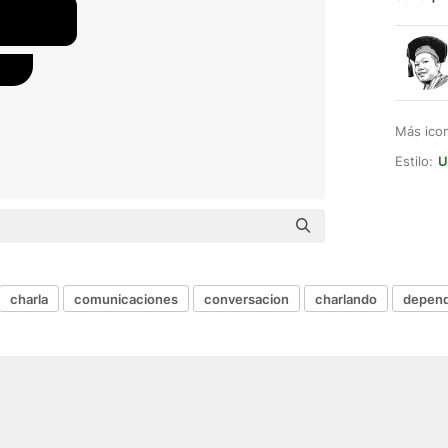
Más ico
Estilo:
U
charla
comunicaciones
conversacion
charlando
depend