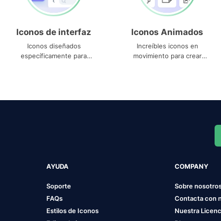
Iconos de interfaz
Iconos Animados
Iconos diseñados
Increíbles iconos en
específicamente para
movimiento para crear
interfaces
proyectos dinámicos
AYUDA
COMPANY
Soporte
Sobre nosotro
FAQs
Contacta con 
Estilos de Iconos
Nuestra Licenc