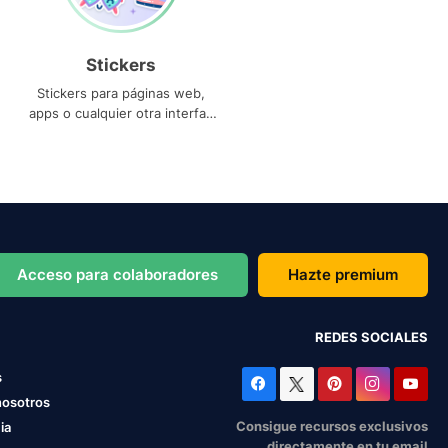
Stickers
Stickers para páginas web,
apps o cualquier otra interfaz
que necesites
Acceso para colaboradores
Hazte premium
REDES SOCIALES
s
nosotros
Consigue recursos exclusivos
ia
directamente en tu email