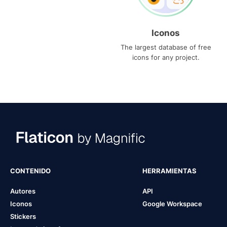
Iconos
The largest database of free
icons for any project.
CONTENIDO
HERRAMIENTAS
Autores
API
Iconos
Google Workspace
Stickers