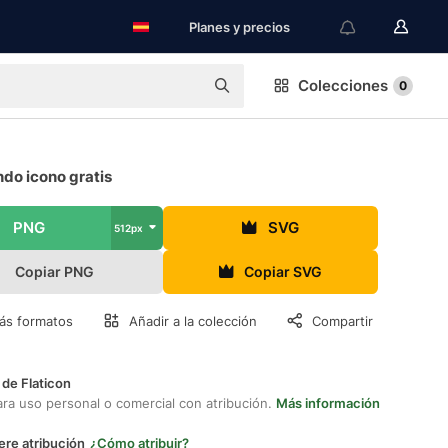
Planes y precios
Colecciones
0
do icono gratis
PNG
SVG
512px
Copiar PNG
Copiar SVG
ás formatos
Añadir a la colección
Compartir
 de Flaticon
ara uso personal o comercial con atribución.
Más información
ere atribución
¿Cómo atribuir?