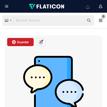
0
Guardar