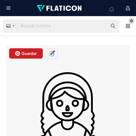
0
Guardar