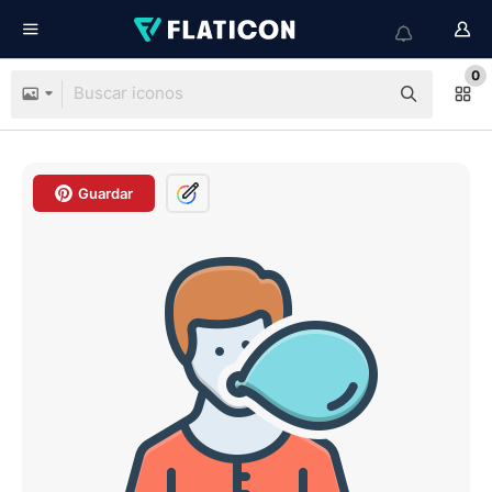
0
Guardar