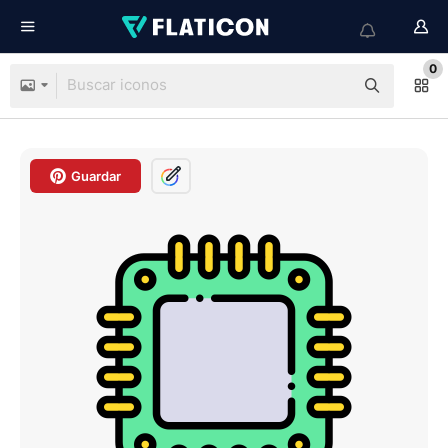
0
Guardar