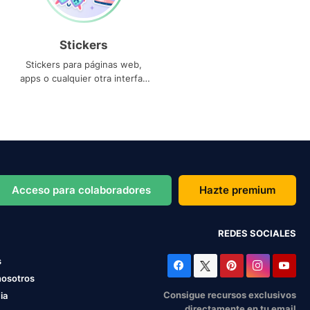
Stickers
Stickers para páginas web,
apps o cualquier otra interfaz
que necesites
Acceso para colaboradores
Hazte premium
REDES SOCIALES
s
nosotros
Consigue recursos exclusivos
ia
directamente en tu email