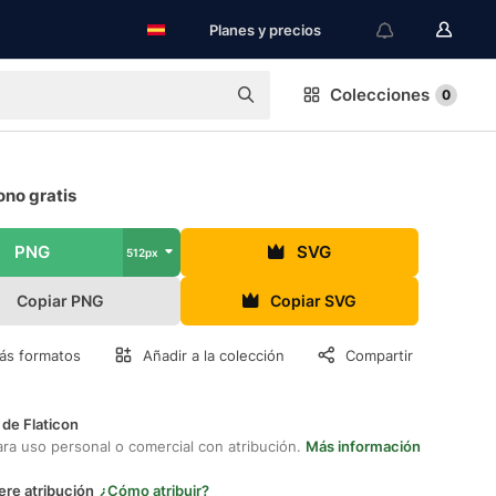
Planes y precios
Colecciones
0
ono gratis
PNG
SVG
512px
Copiar PNG
Copiar SVG
ás formatos
Añadir a la colección
Compartir
 de Flaticon
ara uso personal o comercial con atribución.
Más información
ere atribución
¿Cómo atribuir?