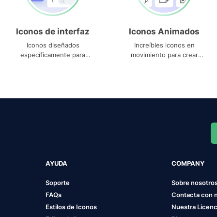
Iconos de interfaz
Iconos Animados
Iconos diseñados
Increíbles iconos en
específicamente para
movimiento para crear
interfaces
proyectos dinámicos
AYUDA
COMPANY
Soporte
Sobre nosotro
FAQs
Contacta con 
Estilos de Iconos
Nuestra Licenc