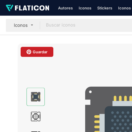
Autores
Iconos
Stickers
Iconos 
Iconos
Guardar