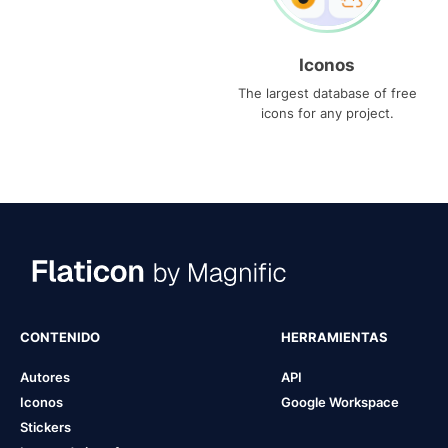
Iconos
The largest database of free
icons for any project.
CONTENIDO
HERRAMIENTAS
Autores
API
Iconos
Google Workspace
Stickers