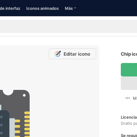
de interfaz
Iconos animados
Más
Editar icono
Chip ic
M
Licencia
Gratis p
Se requi