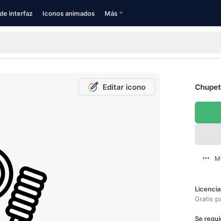
de interfaz
Iconos animados
Más
Editar icono
Chupete
M
Licencia
Gratis p
Se requi