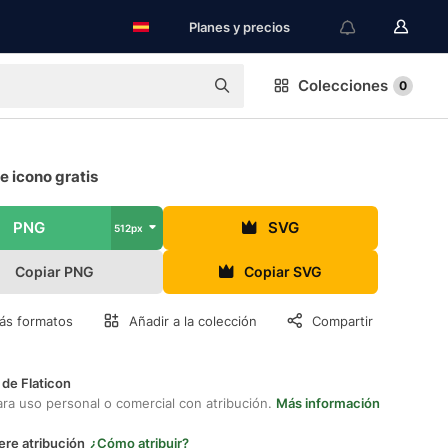
Planes y precios
Colecciones
0
 icono gratis
PNG
SVG
512px
Copiar PNG
Copiar SVG
ás formatos
Añadir a la colección
Compartir
 de Flaticon
ara uso personal o comercial con atribución.
Más información
ere atribución
¿Cómo atribuir?