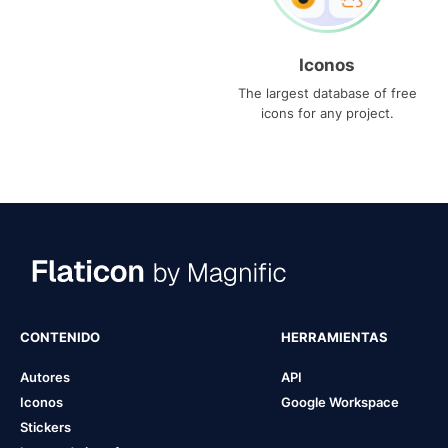
Iconos
The largest database of free
icons for any project.
CONTENIDO
HERRAMIENTAS
Autores
API
Iconos
Google Workspace
Stickers