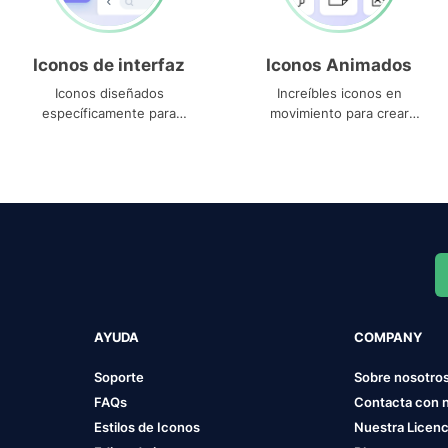
Iconos de interfaz
Iconos Animados
Iconos diseñados
Increíbles iconos en
específicamente para
movimiento para crear
interfaces
proyectos dinámicos
AYUDA
COMPANY
Soporte
Sobre nosotro
FAQs
Contacta con 
Estilos de Iconos
Nuestra Licenc