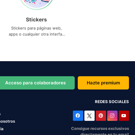
Stickers
Stickers para páginas web,
apps o cualquier otra interfaz
que necesites
Acceso para colaboradores
Hazte premium
REDES SOCIALES
s
nosotros
Consigue recursos exclusivos
ia
directamente en tu email