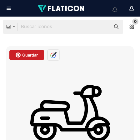
0
Guardar