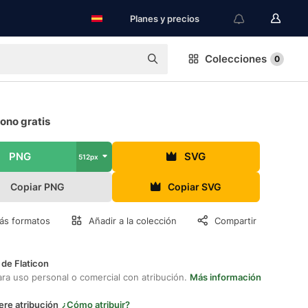
Planes y precios
Colecciones
0
cono gratis
PNG
SVG
512px
Copiar PNG
Copiar SVG
ás formatos
Añadir a la colección
Compartir
 de Flaticon
ara uso personal o comercial con atribución.
Más información
ere atribución
¿Cómo atribuir?