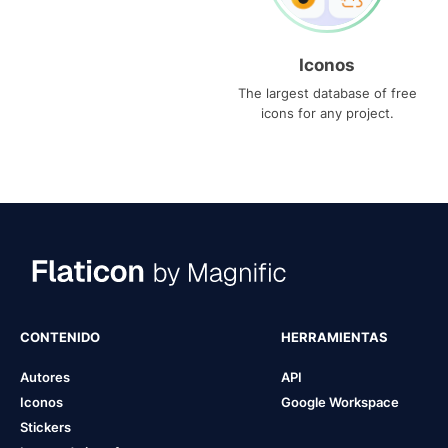
Iconos
The largest database of free
icons for any project.
CONTENIDO
HERRAMIENTAS
Autores
API
Iconos
Google Workspace
Stickers