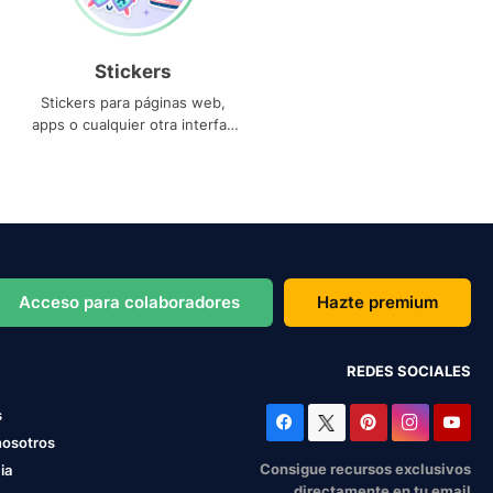
Stickers
Stickers para páginas web,
apps o cualquier otra interfaz
que necesites
Acceso para colaboradores
Hazte premium
REDES SOCIALES
s
nosotros
Consigue recursos exclusivos
ia
directamente en tu email