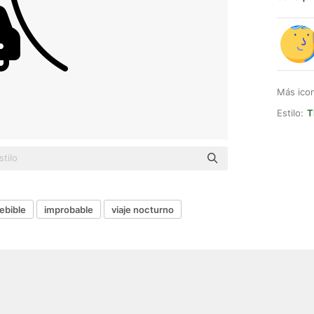
Más ico
Estilo:
T
ebible
improbable
viaje nocturno