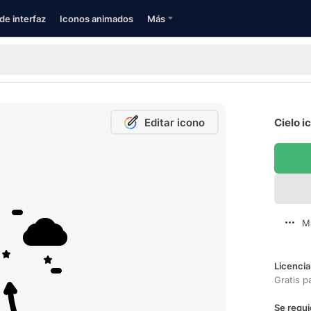
de interfaz
Iconos animados
Más
Editar icono
Cielo i
M
Licencia
Gratis p
Se requi