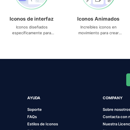
Iconos de interfaz
Iconos Animados
Iconos diseñados
Increíbles iconos en
específicamente para
movimiento para crear
interfaces
proyectos dinámicos
AYUDA
COMPANY
Soporte
Sobre nosotro
FAQs
Contacta con 
Estilos de Iconos
Nuestra Licenc