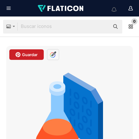
0
Guardar