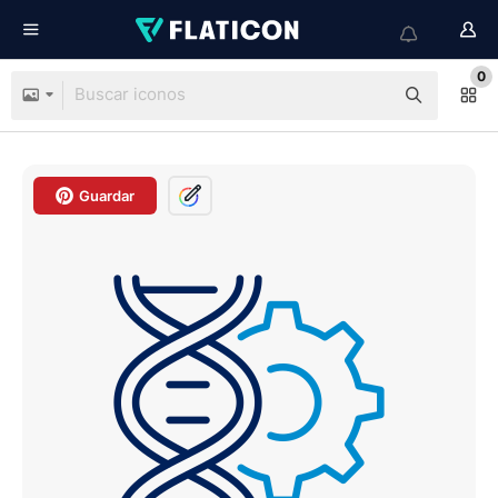
0
Guardar