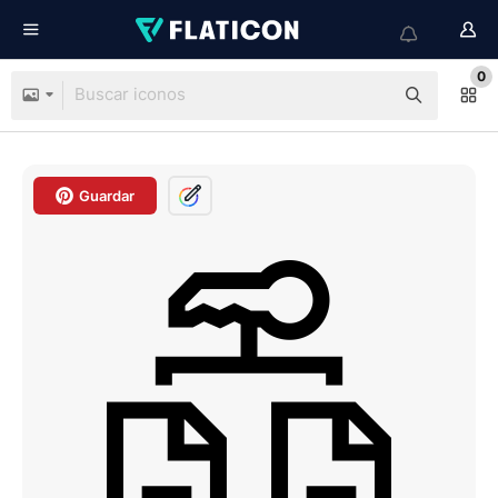
0
Guardar