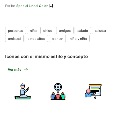
Estilo:
Special Lineal Color
personas
niña
chico
amigos
saludo
saludar
amistad
cinco altos
alentar
niño y niña
Iconos con el mismo estilo y concepto
Ver más