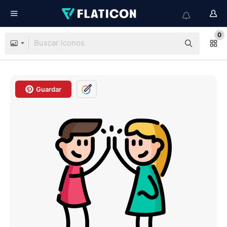
0
Guardar