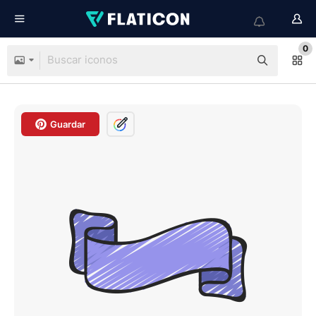
0
Guardar