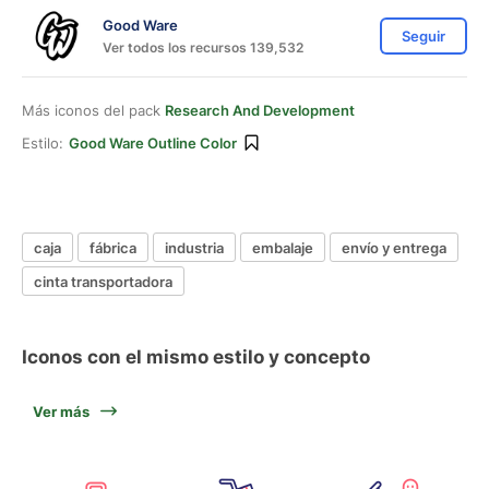
Good Ware
Seguir
Ver todos los recursos 139,532
Más iconos del pack
Research And Development
Estilo:
Good Ware Outline Color
caja
fábrica
industria
embalaje
envío y entrega
cinta transportadora
Iconos con el mismo estilo y concepto
Ver más