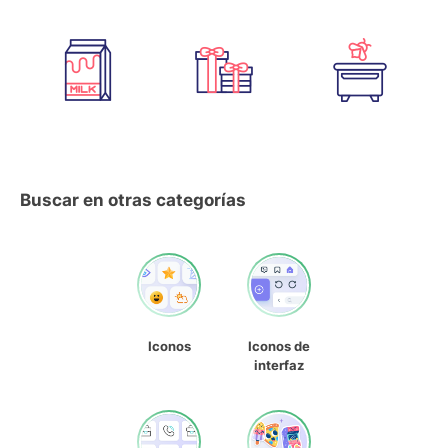
Buscar en otras categorías
Iconos
Iconos de
interfaz