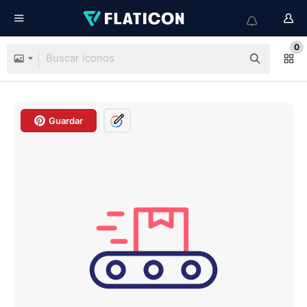
0
Guardar