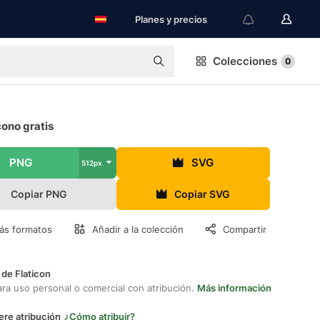
Planes y precios
Colecciones
0
cono gratis
PNG
SVG
512px
Copiar PNG
Copiar SVG
ás formatos
Añadir a la colección
Compartir
 de Flaticon
ara uso personal o comercial con atribución.
Más información
ere atribución
¿Cómo atribuir?