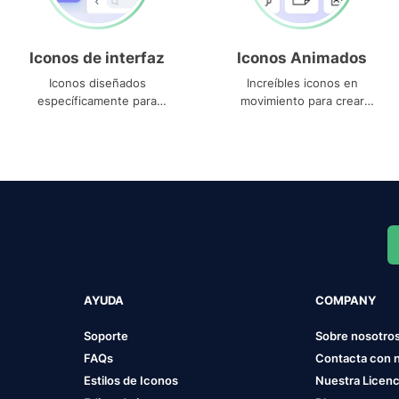
Iconos de interfaz
Iconos Animados
Iconos diseñados
Increíbles iconos en
específicamente para
movimiento para crear
interfaces
proyectos dinámicos
AYUDA
COMPANY
Soporte
Sobre nosotro
FAQs
Contacta con 
Estilos de Iconos
Nuestra Licenc