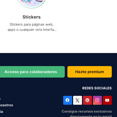
Stickers
Stickers para páginas web,
apps o cualquier otra interfaz
que necesites
Acceso para colaboradores
Hazte premium
REDES SOCIALES
s
nosotros
Consigue recursos exclusivos
ia
directamente en tu email