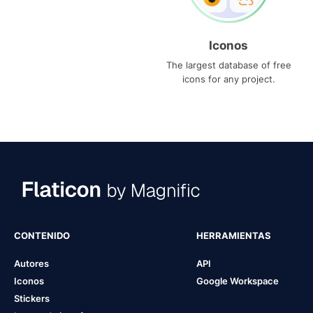
Iconos
The largest database of free
icons for any project.
CONTENIDO
HERRAMIENTAS
Autores
API
Iconos
Google Workspace
Stickers