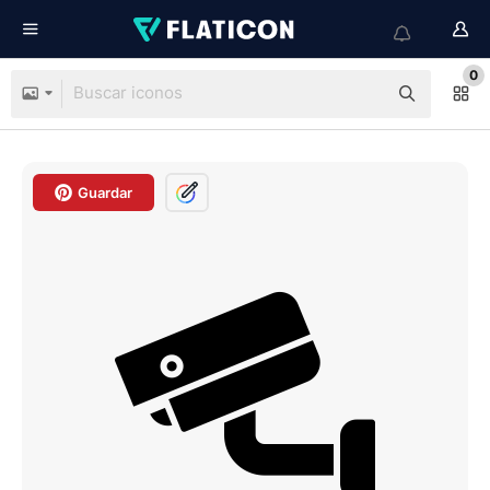
0
Guardar