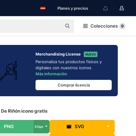
Planes y precios
Colecciones
0
Merchandising License
NUEVO
Personaliza tus productos físicos y
digitales con nuestros iconos
Más información
Comprar licencia
 De Riñón icono gratis
PNG
SVG
512px