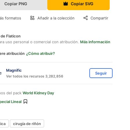
Copiar PNG
Copiar SVG
ás formatos
Añadir a la colección
Compartir
 de Flaticon
ara uso personal o comercial con atribución.
Más información
ere atribución
¿Cómo atribuir?
Magnific
Seguir
Ver todos los recursos 3,282,856
nos del pack
World Kidney Day
pecial Lineal
ica
cirugía de riñón