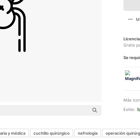
M
Licencia
Gratis p
Se requi
Más ico
Estilo:
S
taria y médica
cuchillo quirúrgico
nefrología
operación quirúrg