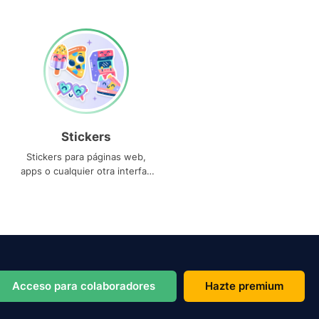
Stickers
Stickers para páginas web,
apps o cualquier otra interfaz
que necesites
Acceso para colaboradores
Hazte premium