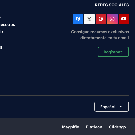
REDES SOCIALES
s
nosotros
Consigue recursos exclusivos
ia
directamente en tu email
os
Regístrate
Español
Magnific
Flaticon
Slidesgo