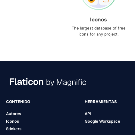
Iconos
The largest database of free
icons for any project.
CONTENIDO
HERRAMIENTAS
Autores
API
Iconos
Google Workspace
Stickers