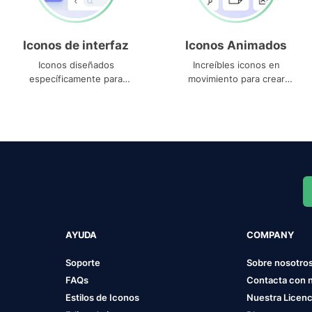
Iconos de interfaz
Iconos Animados
Iconos diseñados
Increíbles iconos en
específicamente para
movimiento para crear
interfaces
proyectos dinámicos
AYUDA
COMPANY
Soporte
Sobre nosotro
FAQs
Contacta con 
Estilos de Iconos
Nuestra Licenc