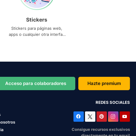
Stickers
Stickers para páginas web,
apps o cualquier otra interfaz
que necesites
Acceso para colaboradores
Hazte premium
REDES SOCIALES
s
nosotros
Consigue recursos exclusivos
ia
directamente en tu email