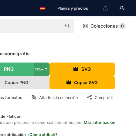
Planes y precios
Colecciones
0
o icono gratis
PNG
SVG
512px
Copiar PNG
Copiar SVG
ás formatos
Añadir a la colección
Compartir
 de Flaticon
ara uso personal o comercial con atribución.
Más información
ere atribución
¿Cómo atribuir?