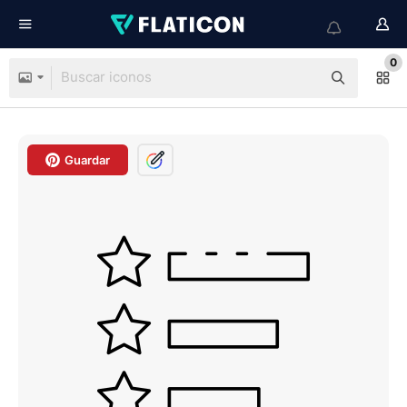
0
Guardar