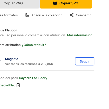
Copiar PNG
Copiar SVG
ás formatos
Añadir a la colección
Compartir
 de Flaticon
ara uso personal o comercial con atribución.
Más información
ere atribución
¿Cómo atribuir?
Magnific
Seguir
Ver todos los recursos 3,282,856
nos del pack
Daycare For Eldery
pecial Flat