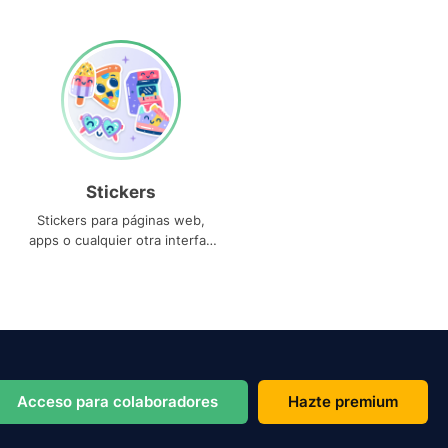
Stickers
Stickers para páginas web,
apps o cualquier otra interfaz
que necesites
Acceso para colaboradores
Hazte premium