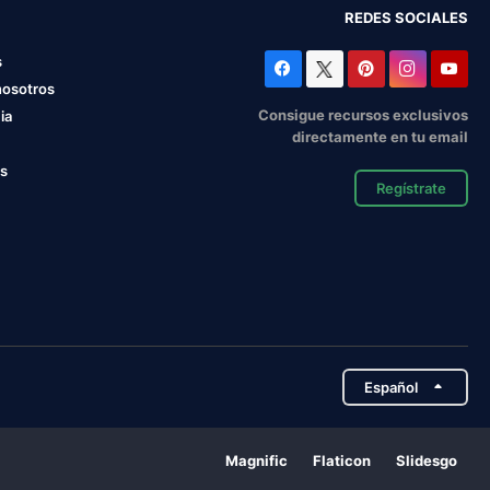
REDES SOCIALES
s
nosotros
Consigue recursos exclusivos
ia
directamente en tu email
os
Regístrate
Español
Magnific
Flaticon
Slidesgo