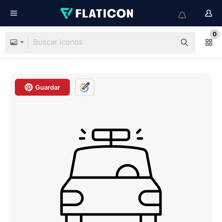
0
Guardar