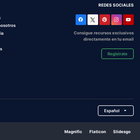
REDES SOCIALES
s
nosotros
Consigue recursos exclusivos
ia
directamente en tu email
os
Regístrate
Español
Magnific
Flaticon
Slidesgo