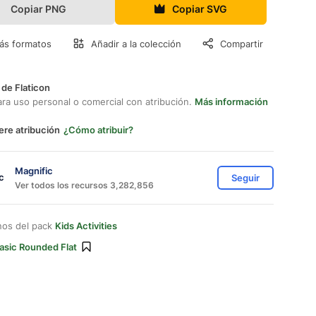
Copiar PNG
Copiar SVG
ás formatos
Añadir a la colección
Compartir
 de Flaticon
ara uso personal o comercial con atribución.
Más información
ere atribución
¿Cómo atribuir?
Magnific
Seguir
Ver todos los recursos 3,282,856
nos del pack
Kids Activities
asic Rounded Flat