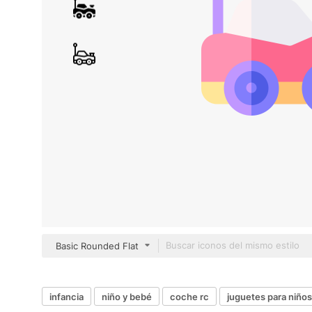
Basic Rounded Flat
infancia
niño y bebé
coche rc
juguetes para niños