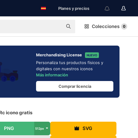
Planes y precios
Colecciones
0
Merchandising License
NUEVO
Personaliza tus productos físicos y
digitales con nuestros iconos
Más información
Comprar licencia
c icono gratis
PNG
SVG
512px