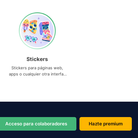
Stickers
Stickers para páginas web,
apps o cualquier otra interfaz
que necesites
Acceso para colaboradores
Hazte premium