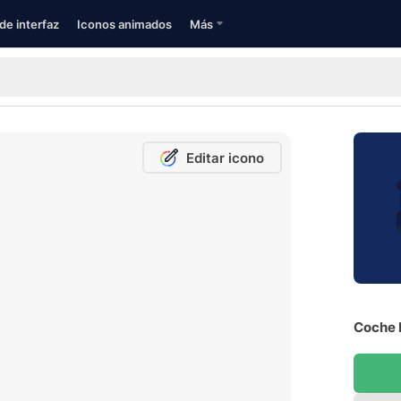
de interfaz
Iconos animados
Más
Editar icono
Coche R