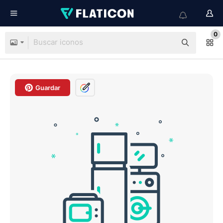
0
Guardar