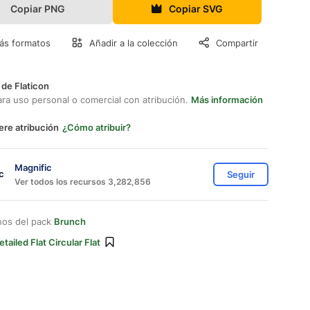
Copiar PNG
Copiar SVG
ás formatos
Añadir a la colección
Compartir
 de Flaticon
ara uso personal o comercial con atribución.
Más información
ere atribución
¿Cómo atribuir?
Magnific
Seguir
Ver todos los recursos 3,282,856
nos del pack
Brunch
etailed Flat Circular Flat