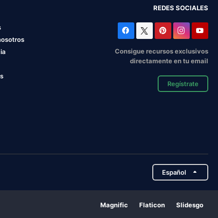
REDES SOCIALES
s
nosotros
Consigue recursos exclusivos
ia
directamente en tu email
os
Regístrate
Español
Magnific
Flaticon
Slidesgo