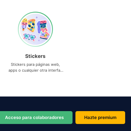
Stickers
Stickers para páginas web,
apps o cualquier otra interfaz
que necesites
Acceso para colaboradores
Hazte premium