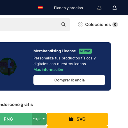
Planes y precios
Colecciones
0
Merchandising License
NUEVO
Personaliza tus productos físicos y
digitales con nuestros iconos
Más información
Comprar licencia
ndo icono gratis
PNG
SVG
512px