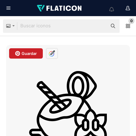
0
Guardar