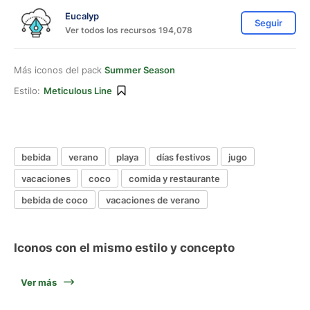
Eucalyp
Seguir
Ver todos los recursos 194,078
Más iconos del pack
Summer Season
Estilo:
Meticulous Line
bebida
verano
playa
días festivos
jugo
vacaciones
coco
comida y restaurante
bebida de coco
vacaciones de verano
Iconos con el mismo estilo y concepto
Ver más