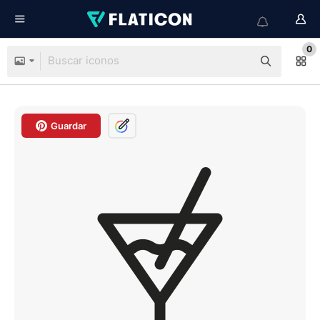
0
Guardar