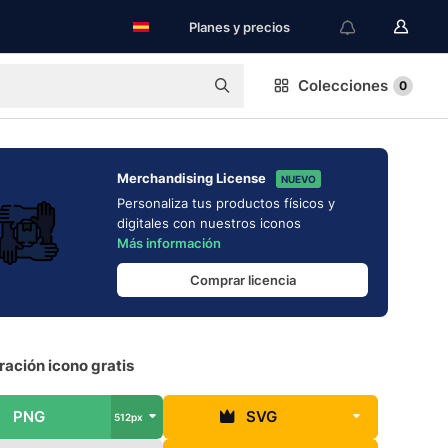
Planes y precios
Colecciones
0
Merchandising License
NUEVO
Personaliza tus productos físicos y
digitales con nuestros iconos
Más información
Comprar licencia
ación icono gratis
PNG
SVG
512px