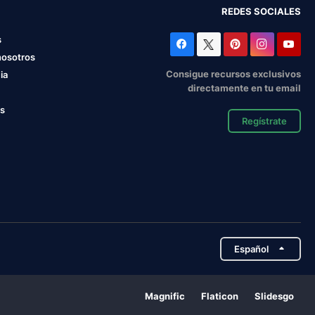
REDES SOCIALES
s
nosotros
Consigue recursos exclusivos
ia
directamente en tu email
os
Regístrate
Español
Magnific
Flaticon
Slidesgo