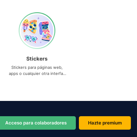
Stickers
Stickers para páginas web,
apps o cualquier otra interfaz
que necesites
Acceso para colaboradores
Hazte premium