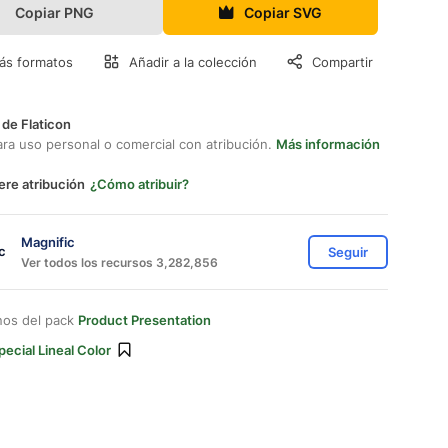
Copiar PNG
Copiar SVG
ás formatos
Añadir a la colección
Compartir
 de Flaticon
ara uso personal o comercial con atribución.
Más información
ere atribución
¿Cómo atribuir?
Magnific
Seguir
Ver todos los recursos 3,282,856
nos del pack
Product Presentation
pecial Lineal Color