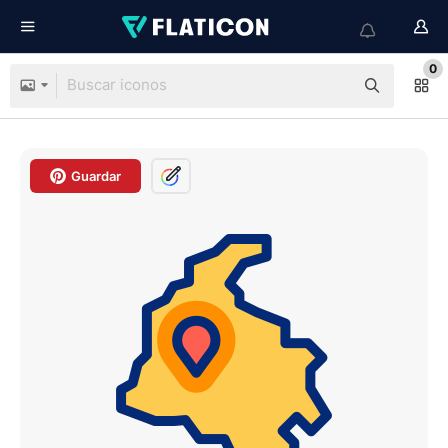
0
Guardar