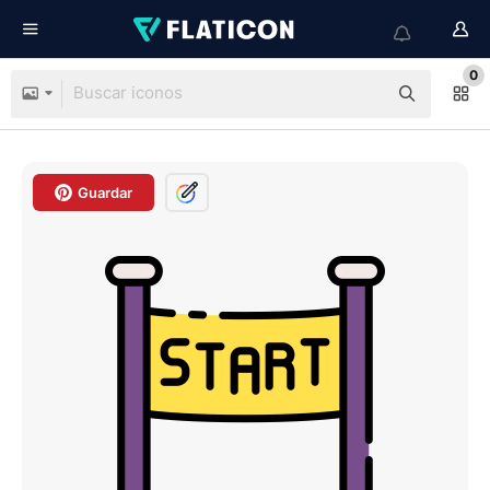
0
Guardar