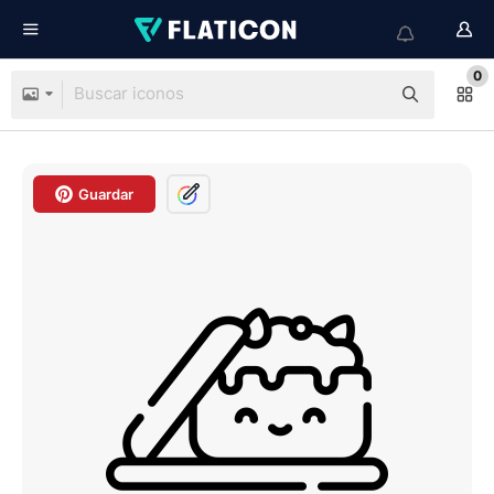
0
Guardar