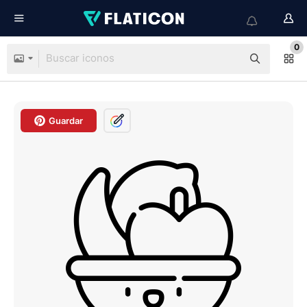
0
Guardar