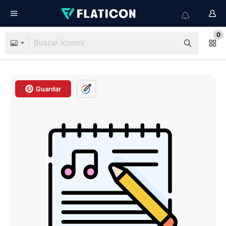
0
Guardar