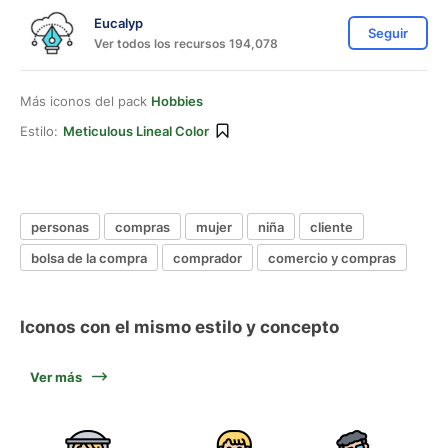
Eucalyp
Seguir
Ver todos los recursos 194,078
Más iconos del pack
Hobbies
Estilo:
Meticulous Lineal Color
personas
compras
mujer
niña
cliente
bolsa de la compra
comprador
comercio y compras
Iconos con el mismo estilo y concepto
Ver más