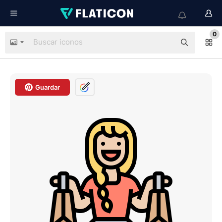
0
Guardar