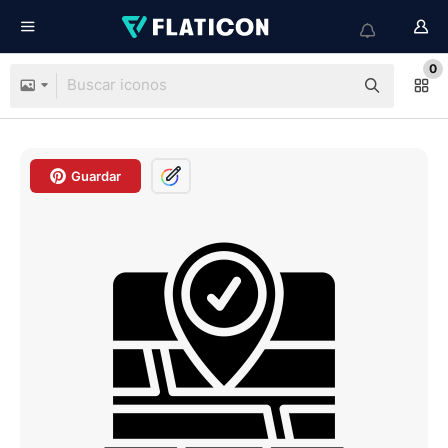
0
Guardar